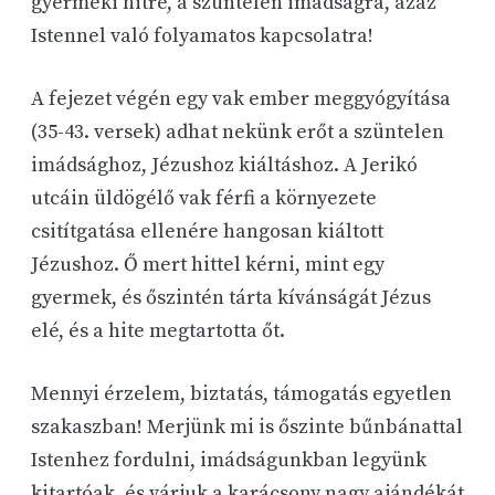
gyermeki hitre, a szüntelen imádságra, azaz
Istennel való folyamatos kapcsolatra!
A fejezet végén egy vak ember meggyógyítása
(35-43. versek) adhat nekünk erőt a szüntelen
imádsághoz, Jézushoz kiáltáshoz. A Jerikó
utcáin üldögélő vak férfi a környezete
csitítgatása ellenére hangosan kiáltott
Jézushoz. Ő mert hittel kérni, mint egy
gyermek, és őszintén tárta kívánságát Jézus
elé, és a hite megtartotta őt.
Mennyi érzelem, biztatás, támogatás egyetlen
szakaszban! Merjünk mi is őszinte bűnbánattal
Istenhez fordulni, imádságunkban legyünk
kitartóak, és várjuk a karácsony nagy ajándékát