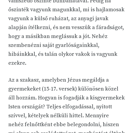
vámszedő őszinte bűnbánatával. Pedig ha
őszinték vagyunk magunkkal, mi is hajlamosak
vagyunk a külső ruházat, az anyagi javak
alapján ítélkezni, és nem vesszük a fáradságot,
hogy a másikban meglássuk a jót. Nehéz
szembenézni saját gyarlóságainkkal,
hibáinkkal, és talán olykor vakok is vagyunk
ezekre.
Az a szakasz, amelyben Jézus megáldja a
gyermekeket (15-17. versek) különösen közel
áll hozzám. Hogyan is fogadják a kisgyermekek
Isten országát? Teljes elfogadással, nyitott
szívvel, kételyek nélküli hittel. Mennyire
nehéz felnőttként ebbe belegondolni, hiszen