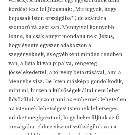
versek). A fiatalember egy egyszerűnek tűnő
kérdést tesz fel Jézusnak: „Mit tegyek, hogy
bejussak Isten országába?”, de számára
szomorú választ kap. Mennyivel könnyebb
lenne, ha csak annyit mondana neki Jézus,
hogy évente egyszer adakozzon a
szegényeknek, és egyébként minden rendben
van, a lista ki van pipálva, rengeteg
jócselekedettel, a törvény betartásával, ami a
Mennybe visz. De Isten másképp gondolkodik,
mint mi, hiszen a külsőségek által nem lehet
üdvözülni. Viszont ami az embernek lehetetlen
az Istennek lehetséges! Istennek lehetséges
minket megigazítani, hogy bekerüljünk az Ő
országába. Ehhez viszont szükségünk van a