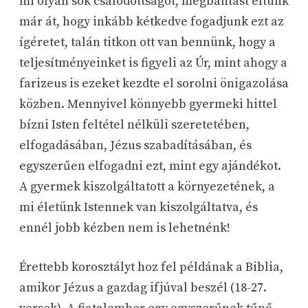
mi olyan sok csalódottságot, megbántást éltünk
már át, hogy inkább kétkedve fogadjunk ezt az
ígéretet, talán titkon ott van bennünk, hogy a
teljesítményeinket is figyeli az Úr, mint ahogy a
farizeus is ezeket kezdte el sorolni önigazolása
közben. Mennyivel könnyebb gyermeki hittel
bízni Isten feltétel nélküli szeretetében,
elfogadásában, Jézus szabadításában, és
egyszerűen elfogadni ezt, mint egy ajándékot.
A gyermek kiszolgáltatott a környezetének, a
mi életünk Istennek van kiszolgáltatva, és
ennél jobb kézben nem is lehetnénk!
Érettebb korosztályt hoz fel példának a Biblia,
amikor Jézus a gazdag ifjúval beszél (18-27.