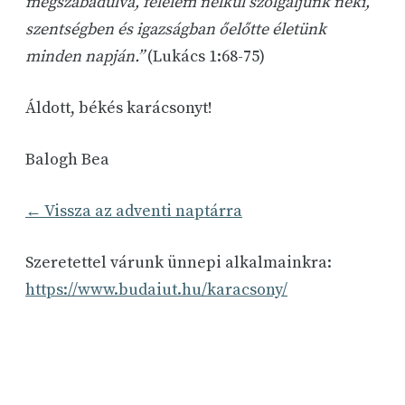
megszabadulva, félelem nélkül szolgáljunk neki,
szentségben és igazságban őelőtte életünk
minden napján.”
(Lukács 1:68-75)
Áldott, békés karácsonyt!
Balogh Bea
← Vissza az adventi naptárra
Szeretettel várunk ünnepi alkalmainkra:
https://www.budaiut.hu/karacsony/