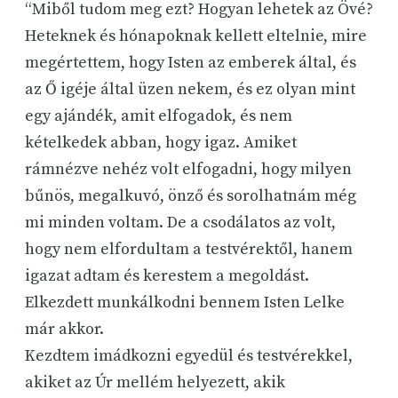
“Miből tudom meg ezt? Hogyan lehetek az Övé?
Heteknek és hónapoknak kellett eltelnie, mire
megértettem, hogy Isten az emberek által, és
az Ő igéje által üzen nekem, és ez olyan mint
egy ajándék, amit elfogadok, és nem
kételkedek abban, hogy igaz. Amiket
rámnézve nehéz volt elfogadni, hogy milyen
bűnös, megalkuvó, önző és sorolhatnám még
mi minden voltam. De a csodálatos az volt,
hogy nem elfordultam a testvérektől, hanem
igazat adtam és kerestem a megoldást.
Elkezdett munkálkodni bennem Isten Lelke
már akkor.
Kezdtem imádkozni egyedül és testvérekkel,
akiket az Úr mellém helyezett, akik