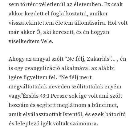
sem történt véletlenül az életemben. Ez csak
akkor kezdett el foglalkoztatni, amikor
visszatekintettem életem állomásaira. Hol volt
már akkor Ő, aki keresett, és én hogyan
viselkedtem Vele.
Ahogy az angyal szólt “Ne félj, Zakariás”… , én
is egy evangelizáció alkalmával az alábbi
igére figyeltem fel. “Ne félj mert
megváltottalak neveden szólítottalak enyém
vagy.”Ézsiás 43:1 Persze sok ige volt ami szólt
hozzám és segített meglátnom a bűneimet,
amik elválasztaottak Istentől, és ezek bátorító
és leleplező igék voltak számomra.