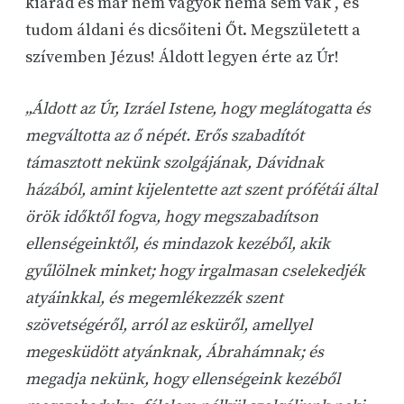
kiárad és már nem vagyok néma sem vak , és
tudom áldani és dicsőiteni Őt. Megszületett a
szívemben Jézus! Áldott legyen érte az Úr!
„Áldott az Úr, Izráel Istene, hogy meglátogatta és
megváltotta az ő népét. Erős szabadítót
támasztott nekünk szolgájának, Dávidnak
házából, amint kijelentette azt szent prófétái által
örök időktől fogva, hogy megszabadítson
ellenségeinktől, és mindazok kezéből, akik
gyűlölnek minket; hogy irgalmasan cselekedjék
atyáinkkal, és megemlékezzék szent
szövetségéről, arról az esküről, amellyel
megesküdött atyánknak, Ábrahámnak; és
megadja nekünk, hogy ellenségeink kezéből