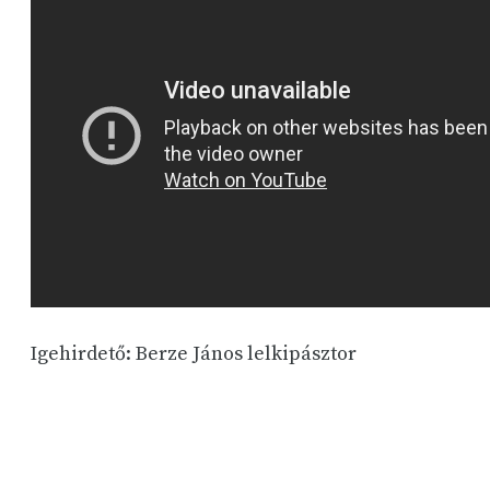
Igehirdető: Berze János lelkipásztor